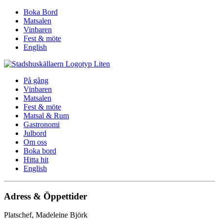
Boka Bord
Matsalen
Vinbaren
Fest & möte
English
På gång
Vinbaren
Matsalen
Fest & möte
Matsal & Rum
Gastronomi
Julbord
Om oss
Boka bord
Hitta hit
English
Adress & Öppettider
Platschef, Madeleine Björk