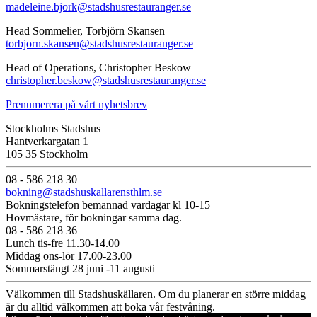
madeleine.bjork@stadshusrestauranger.se
Head Sommelier, Torbjörn Skansen
torbjorn.skansen@stadshusrestauranger.se
Head of Operations, Christopher Beskow
christopher.beskow@stadshusrestauranger.se
Prenumerera på vårt nyhetsbrev
Stockholms Stadshus
Hantverkargatan 1
105 35 Stockholm
08 - 586 218 30
bokning@stadshuskallarensthlm.se
Bokningstelefon bemannad vardagar kl 10-15
Hovmästare, för bokningar samma dag.
08 - 586 218 36
Lunch tis-fre 11.30-14.00
Middag ons-lör 17.00-23.00
Sommarstängt 28 juni -11 augusti
Välkommen till Stadshuskällaren. Om du planerar en större middag
är du alltid välkommen att boka vår festvåning.