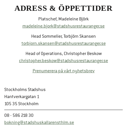
ADRESS & ÖPPETTIDER
Platschef, Madeleine Björk
madeleine.bjork@stadshusrestauranger.se
Head Sommelier, Torbjörn Skansen
torbjorn.skansen@stadshusrestauranger.se
Head of Operations, Christopher Beskow
christopher.beskow@stadshusrestauranger.se
Prenumerera på vårt nyhetsbrev
Stockholms Stadshus
Hantverkargatan 1
105 35 Stockholm
08 - 586 218 30
bokning@stadshuskallarensthlm.se